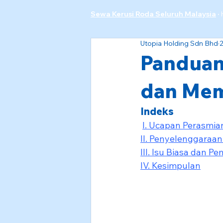
Sewa Kerusi Roda Seluruh Malaysia
·
Utopia Holding Sdn Bhd
Panduan
dan Mem
Indeks
I. Ucapan Perasmia
II. Penyelenggaraan
III. Isu Biasa dan P
IV. Kesimpulan