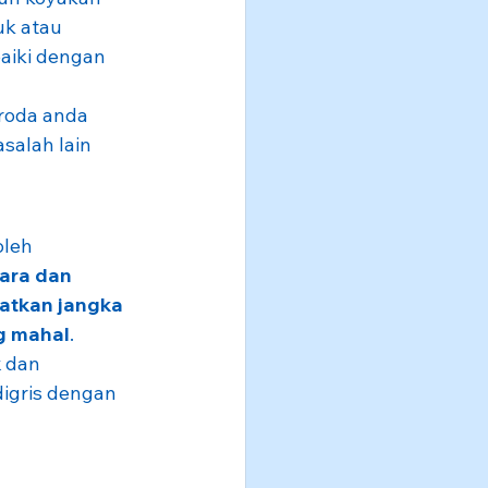
k atau 
aiki dengan 
roda anda 
salah lain 
leh 
ara dan 
tkan jangka 
g mahal
. 
k
 dan
igris dengan 