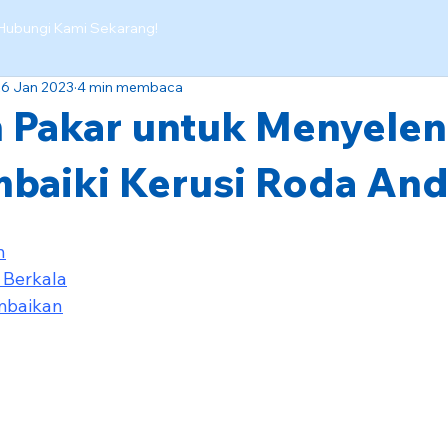
Hubungi Kami Sekarang!
26 Jan 2023
4 min membaca
 Pakar untuk Menyele
baiki Kerusi Roda An
n
 Berkala
embaikan