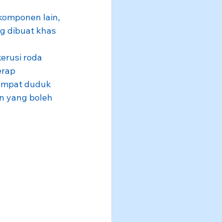
komponen lain, 
g dibuat khas 
erusi roda 
rap 
empat duduk 
n yang boleh 