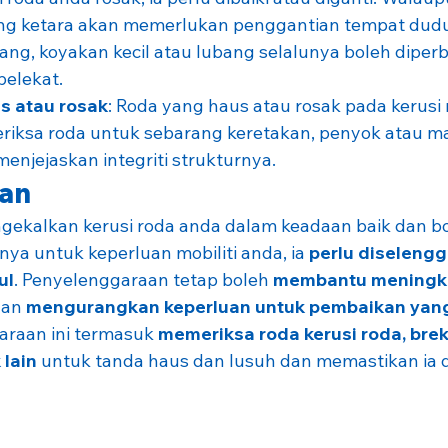
ng ketara akan memerlukan penggantian tempat dudu
ng, koyakan kecil atau lubang selalunya boleh diperb
pelekat.
s atau rosak
: Roda yang haus atau rosak pada kerusi 
Periksa roda untuk sebarang keretakan, penyok atau ma
njejaskan integriti strukturnya.
lan
ngekalkan kerusi roda anda dalam keadaan baik dan bo
a untuk keperluan mobiliti anda, ia 
perlu diselengg
ul
. Penyelenggaraan tetap boleh 
membantu meningka
dan 
mengurangkan keperluan untuk pembaikan yan
raan ini termasuk 
memeriksa roda kerusi roda, bre
lain 
untuk tanda haus dan lusuh dan memastikan ia d