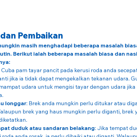
sa dan Pembaikan
mungkin masih menghadapi beberapa masalah bias
tin. Berikut ialah beberapa masalah biasa dan nas
nya:
: Cuba pam tayar pancit pada kerusi roda anda secepa
anti jika ia tidak dapat mengekalkan tekanan udara. 
emampat udara untuk mengisi tayar dengan udara jika 
a.
au longgar
: Brek anda mungkin perlu ditukar atau digan
Walaupun brek yang haus mungkin perlu diganti, brek 
diketatkan.
pat duduk atau sandaran belakang
: Jika tempat du
 roda anda rosak, ia perlu dibaiki atau diganti. Walau