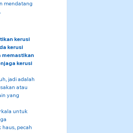
n mendatang 
.
ikan kerusi 
da kerusi 
a memastikan 
njaga kerusi 
h, jadi adalah 
sakan atau 
in yang 
rkala untuk 
ga 
k haus, pecah 