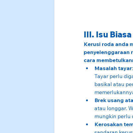
III. Isu Bia
Kerusi roda anda 
penyelenggaraan ru
cara membetulkan
Masalah tayar
Tayar perlu dig
basikal atau p
memerlukanny
Brek usang at
atau longgar. 
mungkin perlu 
Kerosakan tem
sandaran kerusi