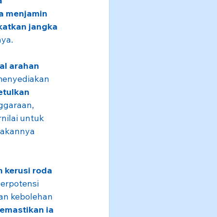
a 
a menjamin 
atkan jangka 
nya.
l arahan 
 menyediakan 
tulkan 
ggaraan, 
nilai untuk 
nakannya 
 kerusi roda
erpotensi 
gan kebolehan 
emastikan ia 