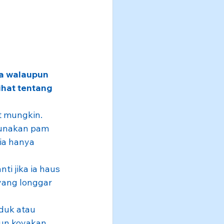
a walaupun 
ihat tentang 
t mungkin. 
Gunakan pam 
ia hanya 
ti jika ia haus 
yang longgar 
duk atau 
pun koyakan 