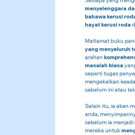
Sesiapa yang mengg
menyelenggara da
bahawa kerusi rod
hayat kerusi roda
 
Matlamat buku pand
yang menyeluruh t
arahan 
komprehens
masalah biasa
 yan
seperti tugas penyel
mengekalkan keada
sebelum ini atau t
Selain itu, ia akan
anda, menyimpanny
sebelum ia menjadi 
mereka untuk 
meng