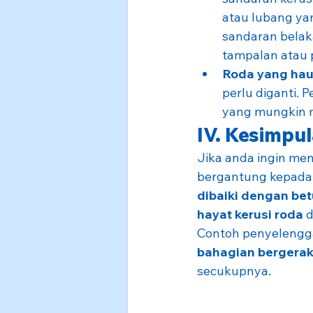
atau lubang ya
sandaran belaka
tampalan atau 
Roda yang hau
perlu diganti. 
yang mungkin me
IV. Kesimpu
Jika anda ingin me
bergantung kepadany
dibaiki dengan bet
hayat kerusi roda
 
Contoh penyelengga
bahagian bergerak 
secukupnya.