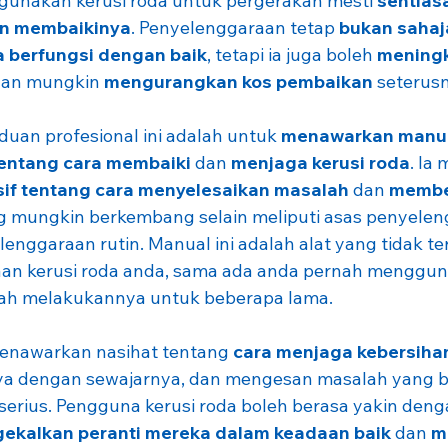
unakan kerusi roda untuk pergerakan mesti 
sentias
n membaikinya
. Penyelenggaraan tetap
 bukan sahaj
a berfungsi dengan baik
, tetapi ia juga boleh 
meningk
dan mungkin 
mengurangkan kos pembaikan
 seterus
uan profesional ini adalah untuk 
menawarkan manua
entang cara membaiki
 dan 
menjaga kerusi roda
. Ia
if tentang cara menyelesaikan masalah
 dan 
membe
g mungkin berkembang selain meliputi asas penyelen
enggaraan rutin. Manual ini adalah alat yang tidak ter
an kerusi roda anda, sama ada anda pernah menggu
elah melakukannya untuk beberapa lama.
 menawarkan nasihat tentang 
cara menjaga kebersihan
a dengan sewajarnya, dan mengesan masalah yang b
serius. Pengguna kerusi roda boleh berasa yakin den
ekalkan peranti mereka dalam keadaan baik
 dan 
m