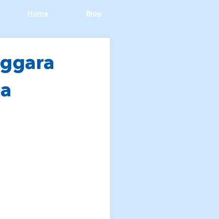
Home
Blog
nggara
da