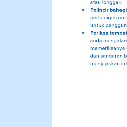
atau longgar.
Pelincir bahag
perlu digris un
untuk pengguna
Periksa tempa
anda mengalami
memeriksanya u
dan sandaran b
menjejaskan int