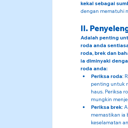
kekal sebagai sumb
dengan mematuhi na
II. Penyele
Adalah penting un
roda anda sentiasa
roda, brek dan bah
ia diminyaki denga
roda anda:
Periksa roda
: 
penting untuk 
haus. Periksa r
mungkin menjeja
Periksa brek
: 
memastikan ia 
keselamatan and